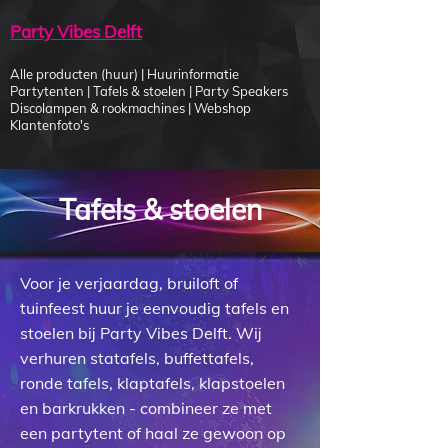
Party Vibes Delft
Alle producten (huur)
|
Huurinformatie
Partytenten
|
Tafels & stoelen
|
Party Speakers
Discolampen & rookmachines
|
Webshop
Klantenfoto's
Tafels & stoelen
Voor je verjaardag, bruiloft of
tuinfeest huur je eenvoudig tafels en
stoelen bij Party Vibes Delft. Wij
verhuren statafels, buffettafels,
ronde tafels, klaptafels, klapstoelen
en barkrukken - combineer ze met
een partytent of haal ze gewoon op