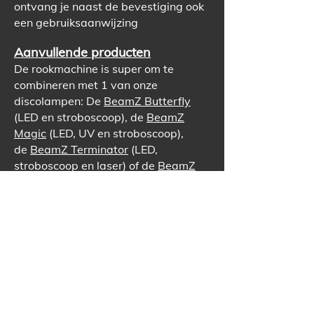
ontvang je naast de bevestiging ook
een gebruiksaanwijzing
Aanvullende producten
De rookmachine is super om te
combineren met 1 van onze
discolampen:
De
BeamZ Butterfly
(LE
D en stroboscoop),
de
BeamZ
Magic
(LED, UV en stroboscoop),
de
BeamZ Terminator
(LED,
stroboscoop en laser) of de
BeamZ
Athena
(L
ED en laser)
. Natuurlijk
mag de muziek niet ontbreken op
jouw feest! Wij verhuren de
Super
Galaxy Party Speaker
en de
Fenton
Karaoke Party Speaker
van 900
watt..
Huren
Wil je deze rookmachine met​