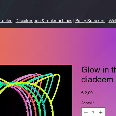
stoelen
|
Discolampen & rookmachines
|
Party Speakers
|
We
Glow in t
diadeem
Prijs
€ 2,00
Aantal
*