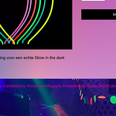
I
ng voor een echte Glow in the dark
y
Cocktailparty
Housewarmingparty
Kinderfeestje
Verjaardag
Bruilo