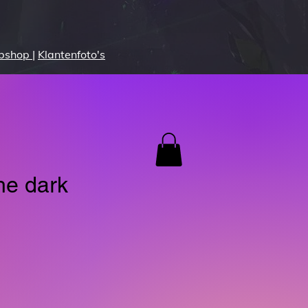
bshop
|
Klantenfoto's
he dark