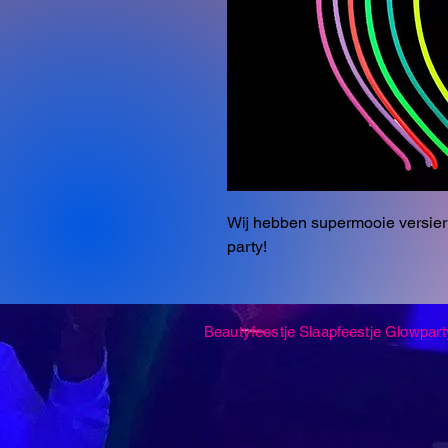
Wij hebben supermooie versieri
party!
Beautyfeestje
Slaapfeestje
Glowpart