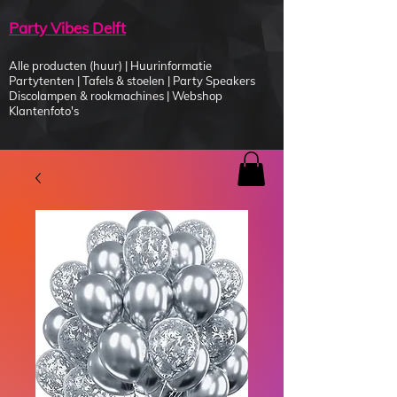
Party Vibes Delft
Alle producten (huur)
|
Huurinformatie
Partytenten
|
Tafels & stoelen
|
Party Speakers
Discolampen & rookmachines
|
Webshop
Klantenfoto's