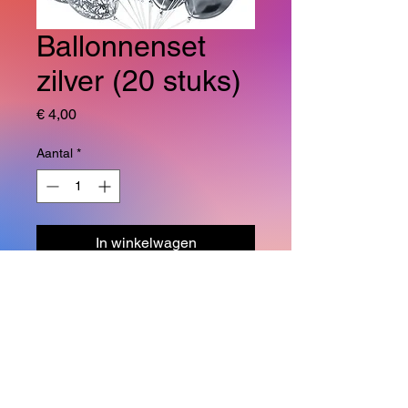
Ballonnenset
zilver (20 stuks)
Prijs
€ 4,00
Aantal
*
In winkelwagen
20 stuks metallic en confetti
ballonnen. De metallic ballonnen
zijn opgeblazen ongeveer 25cm
lang en de confetti ballonnen
ongeveer 30cm.