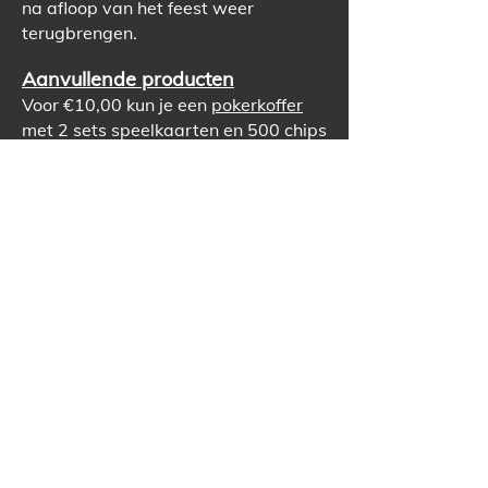
na afloop van het feest weer
terugbrengen.
Aanvullende producten
Voor €10
,00 kun je een
pokerkoffer
met 2 sets speelkaarten en 500 chips
huren. Wanneer je niet genoeg
stoelen hebt verhuren wij zwarte en
witte
klapstoelen
. Het is ook mogelijk
om in plaats van een pokertafel, een
pokertafelblad
te huren
voor €35,00.
Huren
Wil je deze pokertafel met​ eventueel
andere producten huren? Vul dan het
formulier in via onderstaande knop:
Pokertafel huren (ophalen)