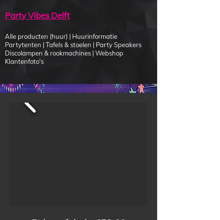
Party Vibes Delft
Alle producten (huur)
|
Huurinformatie
Partytenten
|
Tafels & stoelen
|
Party Speakers
Discolampen & rookmachines
|
Webshop
Klantenfoto's