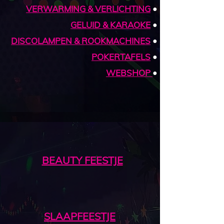
VERWARMING & VERLICHTING
•
GELUID & KARAOKE
•
DISCOLAMPEN & ROOKMACHINES
•
POKERTAFELS
•
WEBSHOP
•
BEAUTY FEESTJE
SLAAPFEESTJE