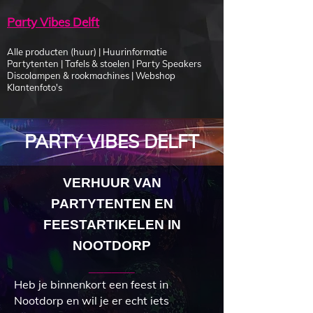
Party Vibes Delft
Alle producten (huur)
|
Huurinformatie
Partytenten
|
Tafels & stoelen
|
Party Speakers
Discolampen & rookmachines
|
Webshop
Klantenfoto's
PARTY VIBES DELFT
VERHUUR VAN
PARTYTENTEN EN
FEESTARTIKELEN IN
NOOTDORP
______
Heb je binnenkort een feest in
Nootdorp en wil je er echt iets