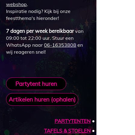
webshop
.
Inspiratie nodig? Kijk bij onze
feestthema's hieronder!
7 dagen per week bereikbaar
van
09:00 tot 22:00 uur. Stuur een
WhatsApp naar
06-16353808
en
wij reageren snel!
Partytent huren
Artikelen huren (ophalen)
PARTYTENTEN
•
TAF​ELS &​ STOELEN
•