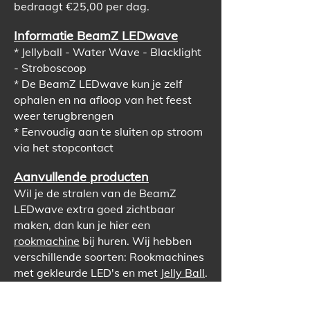
bedraagt €25,00 per dag.
Informatie BeamZ LEDwave
* Jellyball - Water Wave - Blacklight
- Stroboscoop
* De BeamZ LEDwave kun je zelf
ophalen en na afloop van het feest
weer terugbrengen
* Eenvoudig aan te sluiten op stroom
via het stopcontact
Aanvullende producten
Wil je de stralen van de BeamZ
LEDwave extra goed zichtbaar
maken, dan kun je hier e
en
rookmachine
bij hur
en. Wij hebben
verschillende soorten: Rookmachines
met gekleurde LED's en met
Jelly Ball
.
Wil je nog meer discostralen? Huur
d
an ook andere discolampen erbij